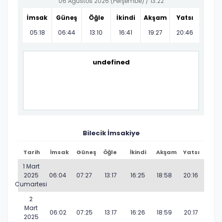
06 Ağustos 2026 (Perşembe) /
13:22
İmsak
Güneş
Öğle
İkindi
Akşam
Yatsı
05:18
06:44
13:10
16:41
19:27
20:46
undefined
Bilecik İmsakiye
Tarih
İmsak
Güneş
Öğle
İkindi
Akşam
Yatsı
1 Mart
2025
06:04
07:27
13:17
16:25
18:58
20:16
Cumartesi
2
Mart
06:02
07:25
13:17
16:26
18:59
20:17
2025