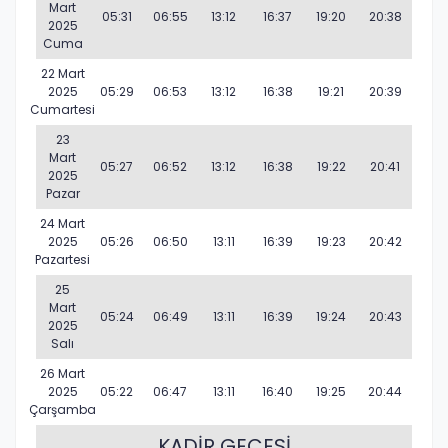
Mart
05:31
06:55
13:12
16:37
19:20
20:38
2025
Cuma
22 Mart
2025
05:29
06:53
13:12
16:38
19:21
20:39
Cumartesi
23
Mart
05:27
06:52
13:12
16:38
19:22
20:41
2025
Pazar
24 Mart
2025
05:26
06:50
13:11
16:39
19:23
20:42
Pazartesi
25
Mart
05:24
06:49
13:11
16:39
19:24
20:43
2025
Salı
26 Mart
2025
05:22
06:47
13:11
16:40
19:25
20:44
Çarşamba
KADİR GECESİ