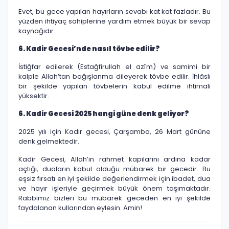
Evet, bu gece yapılan hayırların sevabı kat kat fazladır. Bu
yüzden ihtiyaç sahiplerine yardım etmek büyük bir sevap
kaynağıdır.
6. Kadir Gecesi’nde nasıl tövbe edilir?
İstiğfar edilerek (Estağfirullah el azîm) ve samimi bir
kalple Allah’tan bağışlanma dileyerek tövbe edilir. İhlâslı
bir şekilde yapılan tövbelerin kabul edilme ihtimali
yüksektir.
6. Kadir Gecesi 2025 hangi güne denk geliyor?
2025 yılı için Kadir gecesi, Çarşamba, 26 Mart gününe
denk gelmektedir.
Kadir Gecesi, Allah’ın rahmet kapılarını ardına kadar
açtığı, duaların kabul olduğu mübarek bir gecedir. Bu
eşsiz fırsatı en iyi şekilde değerlendirmek için ibadet, dua
ve hayır işleriyle geçirmek büyük önem taşımaktadır.
Rabbimiz bizleri bu mübarek geceden en iyi şekilde
faydalanan kullarından eylesin. Amin!