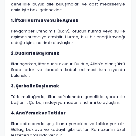
genellikle büyük aile buluşmaları ve dost meclisleriyle
anılır. İşte bazı gelenekler:
1. İftarı Hurma ve Su ile Açmak
Peygamber Efendimiz (s.a.v), orucun hurma veya su ile
açılmasını tavsiye etmiştir. Hurma, hızlı bir enerji kaynağı
olduğu için sindirimi kolaylaştırır.
2. Dualarla Başlamak
İftar açarken, iftar duası okunur. Bu dua, Allah’a olan şükrü
ifade eder ve ibadetin kabul edilmesi için niyazda
bulunulur.
3. Çorba ile Başlamak
Türk mutfağında, iftar sofralarında genellikle çorba ile
başlanır. Çorba, mideyi yormadan sindirimi kolaylaştırır.
4. Ana Yemek ve Tatlılar
İftar sofralarında çeşitli ana yemekler ve tatlılar yer alır.
Güllaç, baklava ve kadayıf gibi tatlılar, Ramazan’ın özel
lezzetleri arasında yer alır.