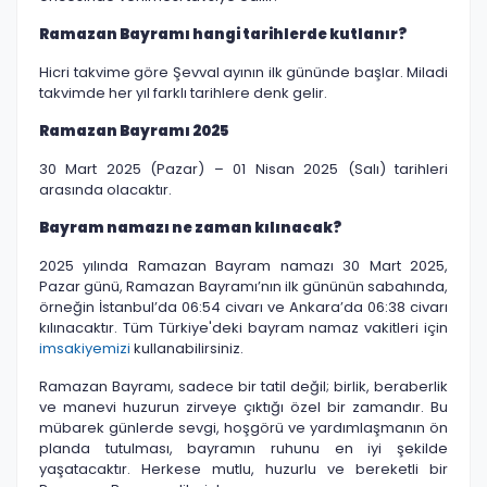
Ramazan Bayramı hangi tarihlerde kutlanır?
Hicri takvime göre Şevval ayının ilk gününde başlar. Miladi
takvimde her yıl farklı tarihlere denk gelir.
Ramazan Bayramı 2025
30 Mart 2025 (Pazar) – 01 Nisan 2025 (Salı) tarihleri
arasında olacaktır.
Bayram namazı ne zaman kılınacak?
2025 yılında Ramazan Bayram namazı 30 Mart 2025,
Pazar günü, Ramazan Bayramı’nın ilk gününün sabahında,
örneğin İstanbul’da 06:54 civarı ve Ankara’da 06:38 civarı
kılınacaktır. Tüm Türkiye'deki bayram namaz vakitleri için
imsakiyemizi
kullanabilirsiniz.
Ramazan Bayramı, sadece bir tatil değil; birlik, beraberlik
ve manevi huzurun zirveye çıktığı özel bir zamandır. Bu
mübarek günlerde sevgi, hoşgörü ve yardımlaşmanın ön
planda tutulması, bayramın ruhunu en iyi şekilde
yaşatacaktır. Herkese mutlu, huzurlu ve bereketli bir