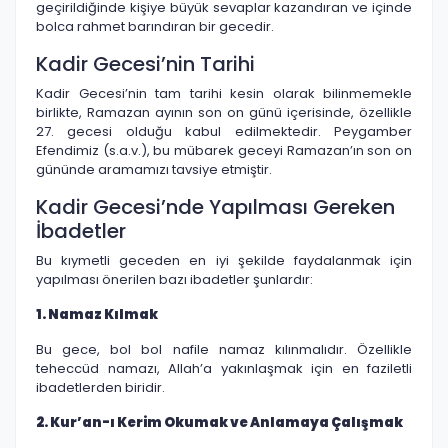
geçirildiğinde kişiye büyük sevaplar kazandıran ve içinde
bolca rahmet barındıran bir gecedir.
Kadir Gecesi’nin Tarihi
Kadir Gecesi’nin tam tarihi kesin olarak bilinmemekle
birlikte, Ramazan ayının son on günü içerisinde, özellikle
27. gecesi olduğu kabul edilmektedir. Peygamber
Efendimiz (s.a.v.), bu mübarek geceyi Ramazan’ın son on
gününde aramamızı tavsiye etmiştir.
Kadir Gecesi’nde Yapılması Gereken
İbadetler
Bu kıymetli geceden en iyi şekilde faydalanmak için
yapılması önerilen bazı ibadetler şunlardır:
1. Namaz Kılmak
Bu gece, bol bol nafile namaz kılınmalıdır. Özellikle
teheccüd namazı, Allah’a yakınlaşmak için en faziletli
ibadetlerden biridir.
2. Kur’an-ı Kerim Okumak ve Anlamaya Çalışmak