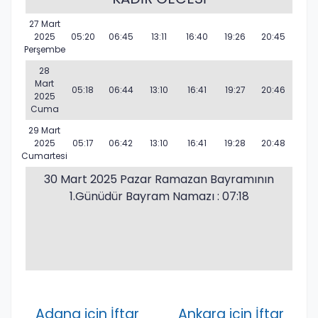
27 Mart
2025
05:20
06:45
13:11
16:40
19:26
20:45
Perşembe
28
Mart
05:18
06:44
13:10
16:41
19:27
20:46
2025
Cuma
29 Mart
2025
05:17
06:42
13:10
16:41
19:28
20:48
Cumartesi
30 Mart 2025 Pazar Ramazan Bayramının
1.Günüdür Bayram Namazı : 07:18
Adana için İftar
Ankara için İftar