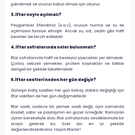
şükretmek ve orucun kabul olması için okunur.
3. İftar neyle açılmalı?
Peygamber Efendimiz (s.a.v), orucun hurma ve su ile
açılmasını tavsiye etmiştir. Ancak su, süt, zeytin gibi hafif
besinler de tercih edilebilir.
4. İftar sofralarında neler bulunmalı?
İftar sofralarında hafif ve besleyici yiyecekler yer almalıdır.
Çorba, sebzeli yemekler, protein kaynakları ve tatlılar
dengeli bir şekilde tüketilmelidir.
5. İftar saatleri neden her gün değişir?
Güneşin batış saatleri her gün birkaç dakika değiştiği için
iftar vakitleri de her gün değişmektedir.
İftar saati, sadece bir yemek saati değil, aynı zamanda
ibadet, sabır ve paylaşımın en güzel örneğidir. Ramazan
ayının bereketiyle dolu iftar sofralarında sevdiklerinizle bir
araya gelerek bu özel anı en iyi şekilde
değerlendirebilirsiniz. Hayırlı iftarlar!