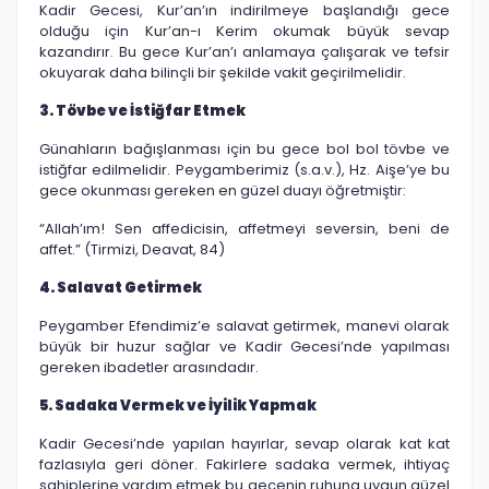
Kadir Gecesi, Kur’an’ın indirilmeye başlandığı gece
olduğu için Kur’an-ı Kerim okumak büyük sevap
kazandırır. Bu gece Kur’an’ı anlamaya çalışarak ve tefsir
okuyarak daha bilinçli bir şekilde vakit geçirilmelidir.
3. Tövbe ve İstiğfar Etmek
Günahların bağışlanması için bu gece bol bol tövbe ve
istiğfar edilmelidir. Peygamberimiz (s.a.v.), Hz. Aişe’ye bu
gece okunması gereken en güzel duayı öğretmiştir:
“Allah’ım! Sen affedicisin, affetmeyi seversin, beni de
affet.” (Tirmizi, Deavat, 84)
4. Salavat Getirmek
Peygamber Efendimiz’e salavat getirmek, manevi olarak
büyük bir huzur sağlar ve Kadir Gecesi’nde yapılması
gereken ibadetler arasındadır.
5. Sadaka Vermek ve İyilik Yapmak
Kadir Gecesi’nde yapılan hayırlar, sevap olarak kat kat
fazlasıyla geri döner. Fakirlere sadaka vermek, ihtiyaç
sahiplerine yardım etmek bu gecenin ruhuna uygun güzel