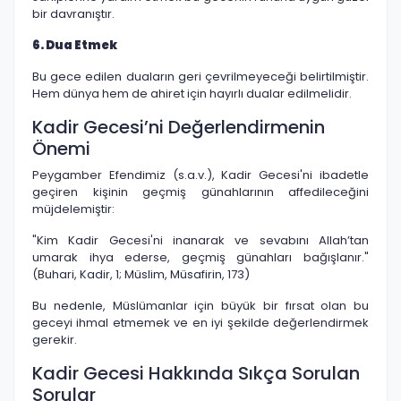
bir davranıştır.
6. Dua Etmek
Bu gece edilen duaların geri çevrilmeyeceği belirtilmiştir.
Hem dünya hem de ahiret için hayırlı dualar edilmelidir.
Kadir Gecesi’ni Değerlendirmenin
Önemi
Peygamber Efendimiz (s.a.v.), Kadir Gecesi'ni ibadetle
geçiren kişinin geçmiş günahlarının affedileceğini
müjdelemiştir:
"Kim Kadir Gecesi'ni inanarak ve sevabını Allah’tan
umarak ihya ederse, geçmiş günahları bağışlanır."
(Buhari, Kadir, 1; Müslim, Müsafirin, 173)
Bu nedenle, Müslümanlar için büyük bir fırsat olan bu
geceyi ihmal etmemek ve en iyi şekilde değerlendirmek
gerekir.
Kadir Gecesi Hakkında Sıkça Sorulan
Sorular