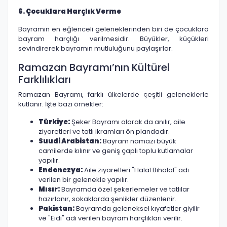
6. Çocuklara Harçlık Verme
Bayramın en eğlenceli geleneklerinden biri de çocuklara
bayram harçlığı verilmesidir. Büyükler, küçükleri
sevindirerek bayramın mutluluğunu paylaşırlar.
Ramazan Bayramı’nın Kültürel
Farklılıkları
Ramazan Bayramı, farklı ülkelerde çeşitli geleneklerle
kutlanır. İşte bazı örnekler:
Türkiye:
Şeker Bayramı olarak da anılır, aile
ziyaretleri ve tatlı ikramları ön plandadır.
Suudi Arabistan:
Bayram namazı büyük
camilerde kılınır ve geniş çaplı toplu kutlamalar
yapılır.
Endonezya:
Aile ziyaretleri "Halal Bihalal" adı
verilen bir gelenekle yapılır.
Mısır:
Bayramda özel şekerlemeler ve tatlılar
hazırlanır, sokaklarda şenlikler düzenlenir.
Pakistan:
Bayramda geleneksel kıyafetler giyilir
ve "Eidi" adı verilen bayram harçlıkları verilir.