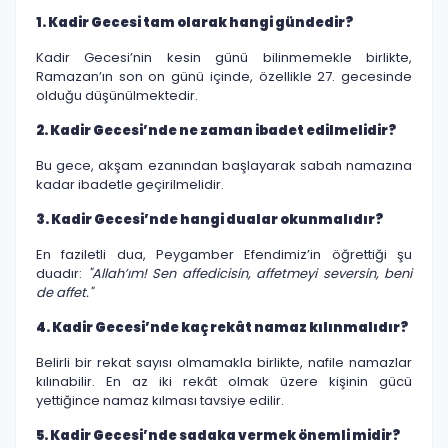
1. Kadir Gecesi tam olarak hangi gündedir?
Kadir Gecesi’nin kesin günü bilinmemekle birlikte,
Ramazan’ın son on günü içinde, özellikle 27. gecesinde
olduğu düşünülmektedir.
2. Kadir Gecesi’nde ne zaman ibadet edilmelidir?
Bu gece, akşam ezanından başlayarak sabah namazına
kadar ibadetle geçirilmelidir.
3. Kadir Gecesi’nde hangi dualar okunmalıdır?
En faziletli dua, Peygamber Efendimiz’in öğrettiği şu
duadır:
"Allah’ım! Sen affedicisin, affetmeyi seversin, beni
de affet."
4. Kadir Gecesi’nde kaç rekât namaz kılınmalıdır?
Belirli bir rekat sayısı olmamakla birlikte, nafile namazlar
kılınabilir. En az iki rekât olmak üzere kişinin gücü
yettiğince namaz kılması tavsiye edilir.
5. Kadir Gecesi’nde sadaka vermek önemli midir?