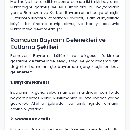
Medine’ye hicret ettikten sonra burada iki farklı bayramın
kutlandığını görmüş ve Müslümanlara bu bayramların
yerine Ramazan ve Kurban Bayramlarını hediye etmiştir.
O tarihten itibaren Ramazan Bayramı, İslam dünyasında
büyük bir öneme sahip olmuş ve her yıl coşkuyla
kutlanmaya devam etmiştir.
Ramazan Bayramı Gelenekleri ve
Kutlama Şekilleri
Ramazan Bayramı, kültürel ve bölgesel farklılıklar
gösterse de temelinde sevgi, saygı ve yardımlaşma gibi
değerler barındırır. İşte bayramda gerçekleştirilen bazı
gelenekler:
1. Bayram Namazı
Bayramın ilk günü, sabah namazının ardından camilerde
bayram namazı kılınır. Müslümanlar, bu özel ibadeti yerine
getirerek Allah’a şükreder ve birlik içinde olmanın
sevincini yaşarlar.
2. Sadaka ve Zekât
Ramazan Bayramı öncesinde fitre verilmesi farzdır. Bu,