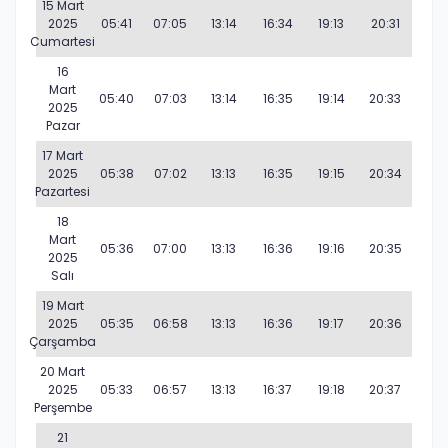
15 Mart
2025
05:41
07:05
13:14
16:34
19:13
20:31
Cumartesi
16
Mart
05:40
07:03
13:14
16:35
19:14
20:33
2025
Pazar
17 Mart
2025
05:38
07:02
13:13
16:35
19:15
20:34
Pazartesi
18
Mart
05:36
07:00
13:13
16:36
19:16
20:35
2025
Salı
19 Mart
2025
05:35
06:58
13:13
16:36
19:17
20:36
Çarşamba
20 Mart
2025
05:33
06:57
13:13
16:37
19:18
20:37
Perşembe
21