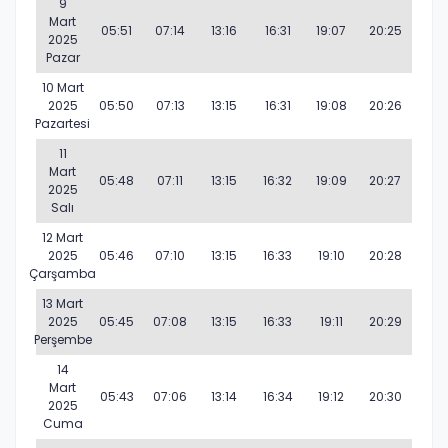
9
Mart
05:51
07:14
13:16
16:31
19:07
20:25
2025
Pazar
10 Mart
2025
05:50
07:13
13:15
16:31
19:08
20:26
Pazartesi
11
Mart
05:48
07:11
13:15
16:32
19:09
20:27
2025
Salı
12 Mart
2025
05:46
07:10
13:15
16:33
19:10
20:28
Çarşamba
13 Mart
2025
05:45
07:08
13:15
16:33
19:11
20:29
Perşembe
14
Mart
05:43
07:06
13:14
16:34
19:12
20:30
2025
Cuma