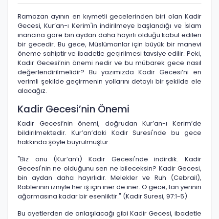
Ramazan ayının en kıymetli gecelerinden biri olan Kadir
Gecesi, Kur’an-ı Kerim'in indirilmeye başlandığı ve İslam
inancına göre bin aydan daha hayırlı olduğu kabul edilen
bir gecedir. Bu gece, Müslümanlar için büyük bir manevi
öneme sahiptir ve ibadetle geçirilmesi tavsiye edilir. Peki,
Kadir Gecesi’nin önemi nedir ve bu mübarek gece nasıl
değerlendirilmelidir? Bu yazımızda Kadir Gecesi’ni en
verimli şekilde geçirmenin yollarını detaylı bir şekilde ele
alacağız.
Kadir Gecesi’nin Önemi
Kadir Gecesi’nin önemi, doğrudan Kur’an-ı Kerim’de
bildirilmektedir. Kur’an’daki Kadir Suresi'nde bu gece
hakkında şöyle buyrulmuştur:
"Biz onu (Kur’an’ı) Kadir Gecesi'nde indirdik. Kadir
Gecesi'nin ne olduğunu sen ne bileceksin? Kadir Gecesi,
bin aydan daha hayırlıdır. Melekler ve Ruh (Cebrail),
Rablerinin izniyle her iş için iner de iner. O gece, tan yerinin
ağarmasına kadar bir esenliktir." (Kadir Suresi, 97:1-5)
Bu ayetlerden de anlaşılacağı gibi Kadir Gecesi, ibadetle