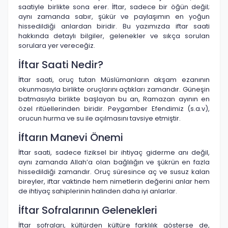
saatiyle birlikte sona erer. İftar, sadece bir öğün değil;
aynı zamanda sabır, şükür ve paylaşımın en yoğun
hissedildiği anlardan biridir. Bu yazımızda iftar saati
hakkında detaylı bilgiler, gelenekler ve sıkça sorulan
sorulara yer vereceğiz.
İftar Saati Nedir?
İftar saati, oruç tutan Müslümanların akşam ezanının
okunmasıyla birlikte oruçlarını açtıkları zamandır. Güneşin
batmasıyla birlikte başlayan bu an, Ramazan ayının en
özel ritüellerinden biridir. Peygamber Efendimiz (s.a.v),
orucun hurma ve su ile açılmasını tavsiye etmiştir.
İftarın Manevi Önemi
İftar saati, sadece fiziksel bir ihtiyaç giderme anı değil,
aynı zamanda Allah’a olan bağlılığın ve şükrün en fazla
hissedildiği zamandır. Oruç süresince aç ve susuz kalan
bireyler, iftar vaktinde hem nimetlerin değerini anlar hem
de ihtiyaç sahiplerinin halinden daha iyi anlarlar.
İftar Sofralarının Gelenekleri
İftar sofraları, kültürden kültüre farklılık gösterse de,