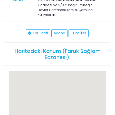
Adres:
Kazım Karabekir Mahallesi, Gülhatmi
Caddesi No:9/D Yüreğir - Yüreğir
Devlet Hastanesi karşısı, Çamlıca
Külliyesi altı
Yol Tarifi
Adana
Tüm İller
Haritadaki Konum (Faruk Sağlam
Eczanesi):