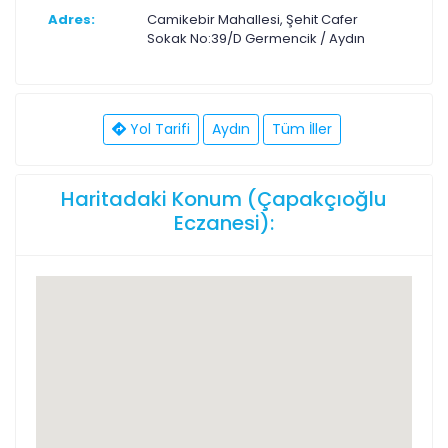
Adres:
Camikebir Mahallesi, Şehit Cafer
Sokak No:39/D Germencik / Aydın
Yol Tarifi
Aydın
Tüm İller
Haritadaki Konum (Çapakçıoğlu
Eczanesi):