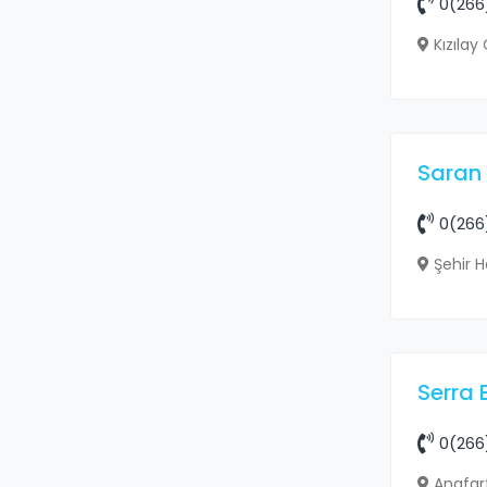
0(266
Kızılay
Saran 
0(266
Şehir H
Serra 
0(266
Anafart