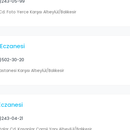
)243-05-99
 Cd. Foto Yerce Karşısı Altıeylül/Balıkesir
Eczanesi
)502-30-20
astanesi Karşısı Altıeylül/Balıkesir
Eczanesi
)243-04-21
alar Cd. Kasaplar Camii Yanı Altıeylül/Balıkesir