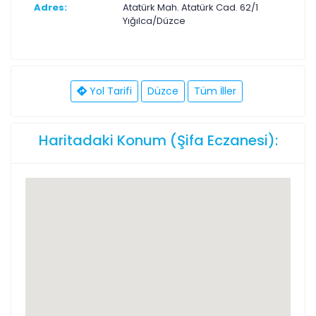
Adres:
Atatürk Mah. Atatürk Cad. 62/1
Yığılca/Düzce
Yol Tarifi
Düzce
Tüm İller
Haritadaki Konum (Şifa Eczanesi):