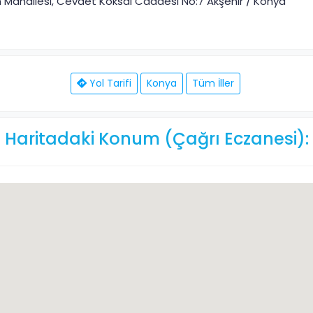
Mahallesi, Cevdet Köksal Caddesi No:7 Akşehir / Konya
Yol Tarifi
Konya
Tüm İller
Haritadaki Konum (Çağrı Eczanesi):