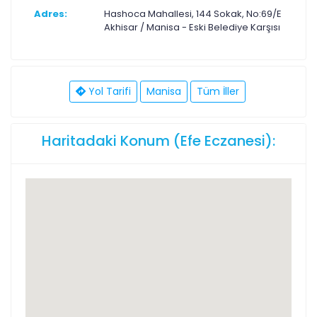
Adres:
Hashoca Mahallesi, 144 Sokak, No:69/E
Akhisar / Manisa - Eski Belediye Karşısı
Yol Tarifi
Manisa
Tüm İller
Haritadaki Konum (Efe Eczanesi):