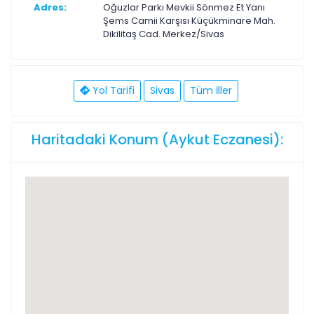
Adres:
Oğuzlar Parkı Mevkii Sönmez Et Yanı
Şems Camii Karşısı Küçükminare Mah.
Dikilitaş Cad. Merkez/Sivas
Yol Tarifi
Sivas
Tüm İller
Haritadaki Konum (Aykut Eczanesi):