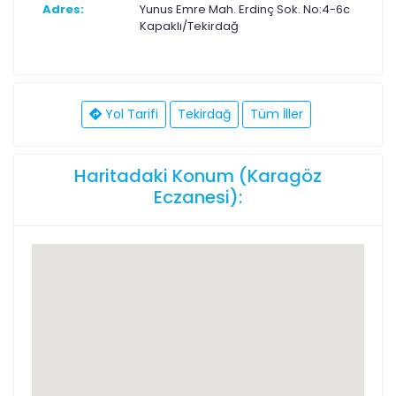
Adres:
Yunus Emre Mah. Erdinç Sok. No:4-6c
Kapaklı/Tekirdağ
Yol Tarifi
Tekirdağ
Tüm İller
Haritadaki Konum (Karagöz
Eczanesi):