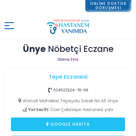
ONLİNE DOKTOR
GÖRÜŞMESİ
Ünye
Nöbetçi Eczane
Sitene Ekle
Tepe Eczanesi
0(452)324-76-06
Atatürk Mahallesi Tepeyolu Sokak No:45 Ünye
Yol tarifi:
Özel Çakırtepe Hastanesi yanı
GOOGLE HARITA