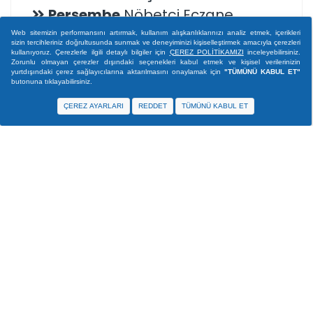
Perşembe
Nöbetçi Eczane
Ulubey
Nöbetçi Eczane
Web sitemizin performansını artırmak, kullanım alışkanlıklarınızı analiz etmek, içerikleri
sizin tercihleriniz doğrultusunda sunmak ve deneyiminizi kişiselleştirmek amacıyla çerezleri
Ünye
Nöbetçi Eczane
kullanıyoruz. Çerezlerle ilgili detaylı bilgiler için
ÇEREZ POLİTİKAMIZI
inceleyebilirsiniz.
Zorunlu olmayan çerezler dışındaki seçenekleri kabul etmek ve kişisel verilerinizin
yurtdışındaki çerez sağlayıcılarına aktarılmasını onaylamak için
"TÜMÜNÜ KABUL ET"
butonuna tıklayabilirsiniz.
ÇEREZ AYARLARI
REDDET
TÜMÜNÜ KABUL ET