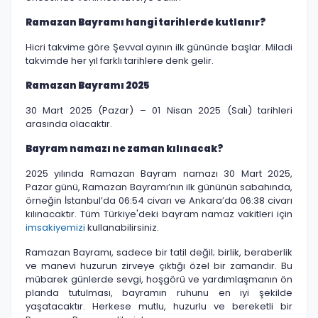
Ramazan Bayramı hangi tarihlerde kutlanır?
Hicri takvime göre Şevval ayının ilk gününde başlar. Miladi
takvimde her yıl farklı tarihlere denk gelir.
Ramazan Bayramı 2025
30 Mart 2025 (Pazar) – 01 Nisan 2025 (Salı) tarihleri
arasında olacaktır.
Bayram namazı ne zaman kılınacak?
2025 yılında Ramazan Bayram namazı 30 Mart 2025,
Pazar günü, Ramazan Bayramı’nın ilk gününün sabahında,
örneğin İstanbul’da 06:54 civarı ve Ankara’da 06:38 civarı
kılınacaktır. Tüm Türkiye'deki bayram namaz vakitleri için
imsakiyemizi
kullanabilirsiniz.
Ramazan Bayramı, sadece bir tatil değil; birlik, beraberlik
ve manevi huzurun zirveye çıktığı özel bir zamandır. Bu
mübarek günlerde sevgi, hoşgörü ve yardımlaşmanın ön
planda tutulması, bayramın ruhunu en iyi şekilde
yaşatacaktır. Herkese mutlu, huzurlu ve bereketli bir