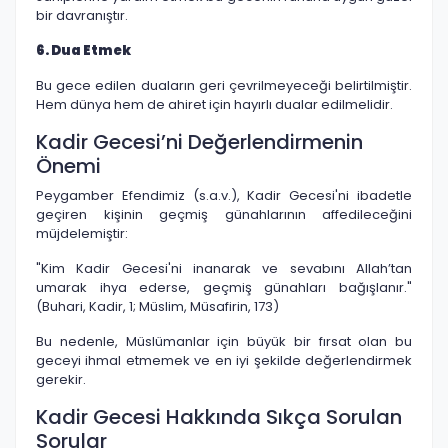
bir davranıştır.
6. Dua Etmek
Bu gece edilen duaların geri çevrilmeyeceği belirtilmiştir.
Hem dünya hem de ahiret için hayırlı dualar edilmelidir.
Kadir Gecesi’ni Değerlendirmenin
Önemi
Peygamber Efendimiz (s.a.v.), Kadir Gecesi'ni ibadetle
geçiren kişinin geçmiş günahlarının affedileceğini
müjdelemiştir:
"Kim Kadir Gecesi'ni inanarak ve sevabını Allah’tan
umarak ihya ederse, geçmiş günahları bağışlanır."
(Buhari, Kadir, 1; Müslim, Müsafirin, 173)
Bu nedenle, Müslümanlar için büyük bir fırsat olan bu
geceyi ihmal etmemek ve en iyi şekilde değerlendirmek
gerekir.
Kadir Gecesi Hakkında Sıkça Sorulan
Sorular