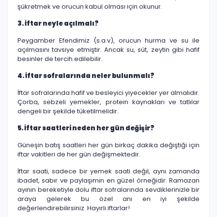
şükretmek ve orucun kabul olması için okunur.
3. İftar neyle açılmalı?
Peygamber Efendimiz (s.a.v), orucun hurma ve su ile
açılmasını tavsiye etmiştir. Ancak su, süt, zeytin gibi hafif
besinler de tercih edilebilir.
4. İftar sofralarında neler bulunmalı?
İftar sofralarında hafif ve besleyici yiyecekler yer almalıdır.
Çorba, sebzeli yemekler, protein kaynakları ve tatlılar
dengeli bir şekilde tüketilmelidir.
5. İftar saatleri neden her gün değişir?
Güneşin batış saatleri her gün birkaç dakika değiştiği için
iftar vakitleri de her gün değişmektedir.
İftar saati, sadece bir yemek saati değil, aynı zamanda
ibadet, sabır ve paylaşımın en güzel örneğidir. Ramazan
ayının bereketiyle dolu iftar sofralarında sevdiklerinizle bir
araya gelerek bu özel anı en iyi şekilde
değerlendirebilirsiniz. Hayırlı iftarlar!