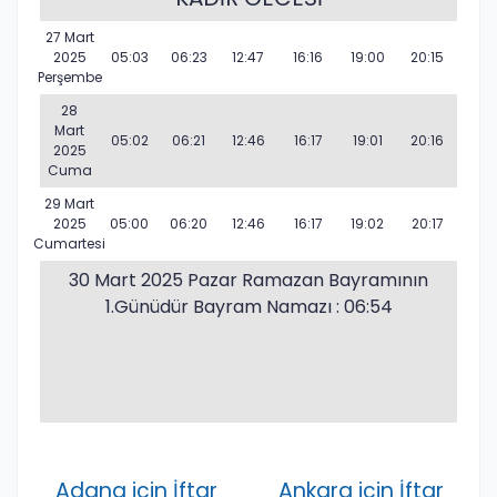
27 Mart
2025
05:03
06:23
12:47
16:16
19:00
20:15
Perşembe
28
Mart
05:02
06:21
12:46
16:17
19:01
20:16
2025
Cuma
29 Mart
2025
05:00
06:20
12:46
16:17
19:02
20:17
Cumartesi
30 Mart 2025 Pazar Ramazan Bayramının
1.Günüdür Bayram Namazı : 06:54
Adana için İftar
Ankara için İftar