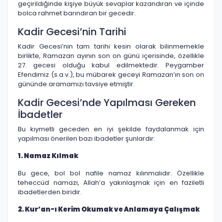
geçirildiğinde kişiye büyük sevaplar kazandıran ve içinde
bolca rahmet barındıran bir gecedir.
Kadir Gecesi’nin Tarihi
Kadir Gecesi’nin tam tarihi kesin olarak bilinmemekle
birlikte, Ramazan ayının son on günü içerisinde, özellikle
27. gecesi olduğu kabul edilmektedir. Peygamber
Efendimiz (s.a.v.), bu mübarek geceyi Ramazan’ın son on
gününde aramamızı tavsiye etmiştir.
Kadir Gecesi’nde Yapılması Gereken
İbadetler
Bu kıymetli geceden en iyi şekilde faydalanmak için
yapılması önerilen bazı ibadetler şunlardır:
1. Namaz Kılmak
Bu gece, bol bol nafile namaz kılınmalıdır. Özellikle
teheccüd namazı, Allah’a yakınlaşmak için en faziletli
ibadetlerden biridir.
2. Kur’an-ı Kerim Okumak ve Anlamaya Çalışmak