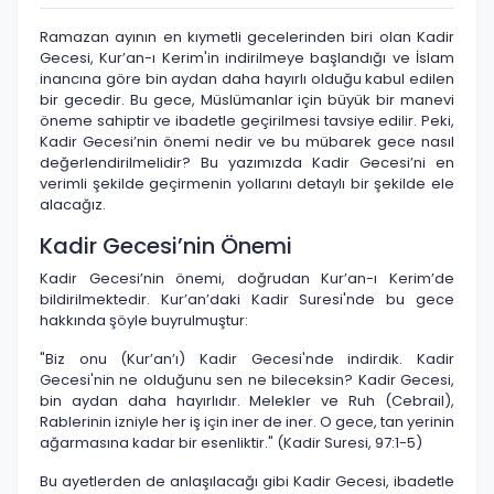
Ramazan ayının en kıymetli gecelerinden biri olan Kadir
Gecesi, Kur’an-ı Kerim'in indirilmeye başlandığı ve İslam
inancına göre bin aydan daha hayırlı olduğu kabul edilen
bir gecedir. Bu gece, Müslümanlar için büyük bir manevi
öneme sahiptir ve ibadetle geçirilmesi tavsiye edilir. Peki,
Kadir Gecesi’nin önemi nedir ve bu mübarek gece nasıl
değerlendirilmelidir? Bu yazımızda Kadir Gecesi’ni en
verimli şekilde geçirmenin yollarını detaylı bir şekilde ele
alacağız.
Kadir Gecesi’nin Önemi
Kadir Gecesi’nin önemi, doğrudan Kur’an-ı Kerim’de
bildirilmektedir. Kur’an’daki Kadir Suresi'nde bu gece
hakkında şöyle buyrulmuştur:
"Biz onu (Kur’an’ı) Kadir Gecesi'nde indirdik. Kadir
Gecesi'nin ne olduğunu sen ne bileceksin? Kadir Gecesi,
bin aydan daha hayırlıdır. Melekler ve Ruh (Cebrail),
Rablerinin izniyle her iş için iner de iner. O gece, tan yerinin
ağarmasına kadar bir esenliktir." (Kadir Suresi, 97:1-5)
Bu ayetlerden de anlaşılacağı gibi Kadir Gecesi, ibadetle