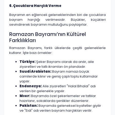
6. Çocuklara Harçlık Verme
Bayramın en eğlenceli geleneklerinden biri de çocuklara
bayram harçlığı verilmesidir. Büyükler, küçükleri
sevindirerek bayramın mutluluğunu paylaşırlar.
Ramazan Bayramı’nın Kültürel
Farklılıkları
Ramazan Bayramı, farklı ülkelerde çeşitli geleneklerle
kutlanır. İşte bazı örnekler:
Türkiye:
Şeker Bayramı olarak da anılır, aile
ziyaretleri ve tatlı ikramları ön plandadır.
Suudi Arabistan:
Bayram namazı büyük
camilerde kılınır ve geniş çaplı toplu kutlamalar
yapılır.
Endonezya:
Aile ziyaretleri "Halal Bihalal" adı
verilen bir gelenekle yapılır.
Mısır:
Bayramda özel şekerlemeler ve tatlılar
hazırlanır, sokaklarda şenlikler düzenlenir.
Pakistan:
Bayramda geleneksel kıyafetler giyilir
ve "Eidi" adı verilen bayram harçlıkları verilir.