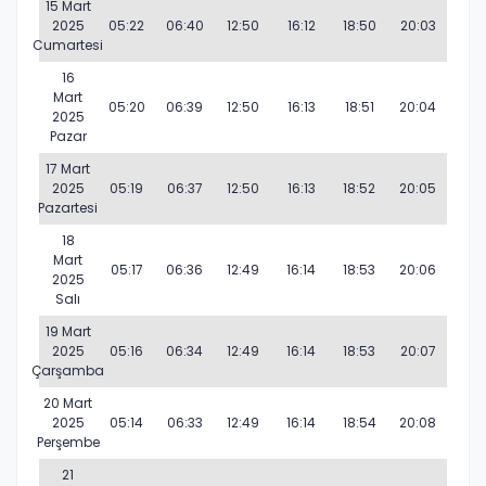
15 Mart
2025
05:22
06:40
12:50
16:12
18:50
20:03
Cumartesi
16
Mart
05:20
06:39
12:50
16:13
18:51
20:04
2025
Pazar
17 Mart
2025
05:19
06:37
12:50
16:13
18:52
20:05
Pazartesi
18
Mart
05:17
06:36
12:49
16:14
18:53
20:06
2025
Salı
19 Mart
2025
05:16
06:34
12:49
16:14
18:53
20:07
Çarşamba
20 Mart
2025
05:14
06:33
12:49
16:14
18:54
20:08
Perşembe
21