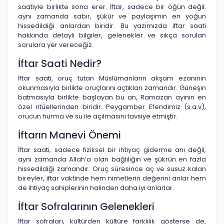
saatiyle birlikte sona erer. İftar, sadece bir öğün değil;
aynı zamanda sabır, şükür ve paylaşımın en yoğun
hissedildiği anlardan biridir. Bu yazımızda iftar saati
hakkında detaylı bilgiler, gelenekler ve sıkça sorulan
sorulara yer vereceğiz.
İftar Saati Nedir?
İftar saati, oruç tutan Müslümanların akşam ezanının
okunmasıyla birlikte oruçlarını açtıkları zamandır. Güneşin
batmasıyla birlikte başlayan bu an, Ramazan ayının en
özel ritüellerinden biridir. Peygamber Efendimiz (s.a.v),
orucun hurma ve su ile açılmasını tavsiye etmiştir.
İftarın Manevi Önemi
İftar saati, sadece fiziksel bir ihtiyaç giderme anı değil,
aynı zamanda Allah’a olan bağlılığın ve şükrün en fazla
hissedildiği zamandır. Oruç süresince aç ve susuz kalan
bireyler, iftar vaktinde hem nimetlerin değerini anlar hem
de ihtiyaç sahiplerinin halinden daha iyi anlarlar.
İftar Sofralarının Gelenekleri
İftar sofraları, kültürden kültüre farklılık gösterse de,