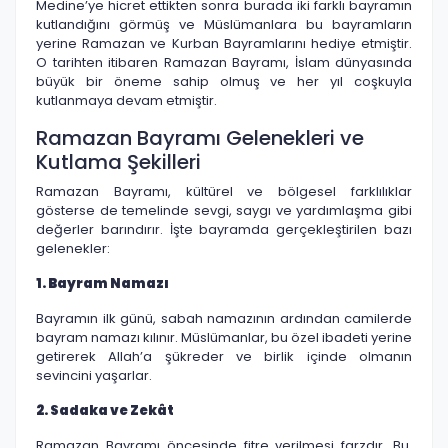
Medine’ye hicret ettikten sonra burada iki farklı bayramın
kutlandığını görmüş ve Müslümanlara bu bayramların
yerine Ramazan ve Kurban Bayramlarını hediye etmiştir.
O tarihten itibaren Ramazan Bayramı, İslam dünyasında
büyük bir öneme sahip olmuş ve her yıl coşkuyla
kutlanmaya devam etmiştir.
Ramazan Bayramı Gelenekleri ve
Kutlama Şekilleri
Ramazan Bayramı, kültürel ve bölgesel farklılıklar
gösterse de temelinde sevgi, saygı ve yardımlaşma gibi
değerler barındırır. İşte bayramda gerçekleştirilen bazı
gelenekler:
1. Bayram Namazı
Bayramın ilk günü, sabah namazının ardından camilerde
bayram namazı kılınır. Müslümanlar, bu özel ibadeti yerine
getirerek Allah’a şükreder ve birlik içinde olmanın
sevincini yaşarlar.
2. Sadaka ve Zekât
Ramazan Bayramı öncesinde fitre verilmesi farzdır. Bu,