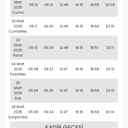
Mart
05:13
06:31
12:48
16:15
18:55
20:09
2025
Cuma
22 Mart
2025
05:11
06:30
12:48
16:15
18:56
20:10
Cumartesi
23
Mart
05:10
06:29
12:48
16:15
18:57
20:11
2025
Pazar
24 Mart
2025
05:08
06:27
12:47
16:16
18:58
20:12
Pazartesi
25
Mart
05:06
06:26
12:47
16:16
18:59
20:13
2025
Salı
26 Mart
2025
05:05
06:24
12:47
16:16
18:59
20:14
Çarşamba
KADİR GECESİ