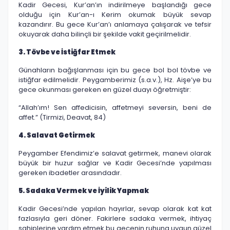
Kadir Gecesi, Kur’an’ın indirilmeye başlandığı gece
olduğu için Kur’an-ı Kerim okumak büyük sevap
kazandırır. Bu gece Kur’an’ı anlamaya çalışarak ve tefsir
okuyarak daha bilinçli bir şekilde vakit geçirilmelidir.
3. Tövbe ve İstiğfar Etmek
Günahların bağışlanması için bu gece bol bol tövbe ve
istiğfar edilmelidir. Peygamberimiz (s.a.v.), Hz. Aişe’ye bu
gece okunması gereken en güzel duayı öğretmiştir:
“Allah’ım! Sen affedicisin, affetmeyi seversin, beni de
affet.” (Tirmizi, Deavat, 84)
4. Salavat Getirmek
Peygamber Efendimiz’e salavat getirmek, manevi olarak
büyük bir huzur sağlar ve Kadir Gecesi’nde yapılması
gereken ibadetler arasındadır.
5. Sadaka Vermek ve İyilik Yapmak
Kadir Gecesi’nde yapılan hayırlar, sevap olarak kat kat
fazlasıyla geri döner. Fakirlere sadaka vermek, ihtiyaç
sahiplerine yardım etmek bu gecenin ruhuna uygun güzel