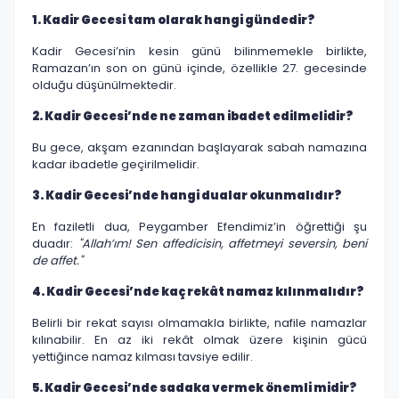
1. Kadir Gecesi tam olarak hangi gündedir?
Kadir Gecesi’nin kesin günü bilinmemekle birlikte,
Ramazan’ın son on günü içinde, özellikle 27. gecesinde
olduğu düşünülmektedir.
2. Kadir Gecesi’nde ne zaman ibadet edilmelidir?
Bu gece, akşam ezanından başlayarak sabah namazına
kadar ibadetle geçirilmelidir.
3. Kadir Gecesi’nde hangi dualar okunmalıdır?
En faziletli dua, Peygamber Efendimiz’in öğrettiği şu
duadır:
"Allah’ım! Sen affedicisin, affetmeyi seversin, beni
de affet."
4. Kadir Gecesi’nde kaç rekât namaz kılınmalıdır?
Belirli bir rekat sayısı olmamakla birlikte, nafile namazlar
kılınabilir. En az iki rekât olmak üzere kişinin gücü
yettiğince namaz kılması tavsiye edilir.
5. Kadir Gecesi’nde sadaka vermek önemli midir?