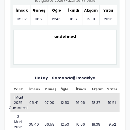
10 Ağustos 2026 (Pazartesi) /
06:19
İmsak
Güneş
Öğle
İkindi
Akşam
Yatsı
05:02
06:21
12:46
16:17
19:01
20:16
undefined
Hatay - Samandağ İmsakiye
Tarih
İmsak
Güneş
Öğle
İkindi
Akşam
Yatsı
1 Mart
2025
05:41
07:00
12:53
16:06
18:37
19:51
Cumartesi
2
Mart
05:40
06:58
12:53
16:06
18:38
19:52
2025