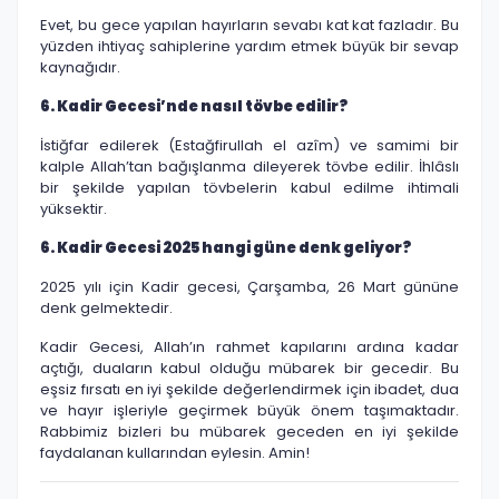
Evet, bu gece yapılan hayırların sevabı kat kat fazladır. Bu
yüzden ihtiyaç sahiplerine yardım etmek büyük bir sevap
kaynağıdır.
6. Kadir Gecesi’nde nasıl tövbe edilir?
İstiğfar edilerek (Estağfirullah el azîm) ve samimi bir
kalple Allah’tan bağışlanma dileyerek tövbe edilir. İhlâslı
bir şekilde yapılan tövbelerin kabul edilme ihtimali
yüksektir.
6. Kadir Gecesi 2025 hangi güne denk geliyor?
2025 yılı için Kadir gecesi, Çarşamba, 26 Mart gününe
denk gelmektedir.
Kadir Gecesi, Allah’ın rahmet kapılarını ardına kadar
açtığı, duaların kabul olduğu mübarek bir gecedir. Bu
eşsiz fırsatı en iyi şekilde değerlendirmek için ibadet, dua
ve hayır işleriyle geçirmek büyük önem taşımaktadır.
Rabbimiz bizleri bu mübarek geceden en iyi şekilde
faydalanan kullarından eylesin. Amin!