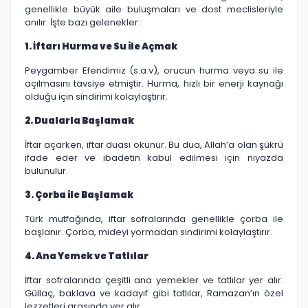
genellikle büyük aile buluşmaları ve dost meclisleriyle
anılır. İşte bazı gelenekler:
1. İftarı Hurma ve Su ile Açmak
Peygamber Efendimiz (s.a.v), orucun hurma veya su ile
açılmasını tavsiye etmiştir. Hurma, hızlı bir enerji kaynağı
olduğu için sindirimi kolaylaştırır.
2. Dualarla Başlamak
İftar açarken, iftar duası okunur. Bu dua, Allah’a olan şükrü
ifade eder ve ibadetin kabul edilmesi için niyazda
bulunulur.
3. Çorba ile Başlamak
Türk mutfağında, iftar sofralarında genellikle çorba ile
başlanır. Çorba, mideyi yormadan sindirimi kolaylaştırır.
4. Ana Yemek ve Tatlılar
İftar sofralarında çeşitli ana yemekler ve tatlılar yer alır.
Güllaç, baklava ve kadayıf gibi tatlılar, Ramazan’ın özel
lezzetleri arasında yer alır.