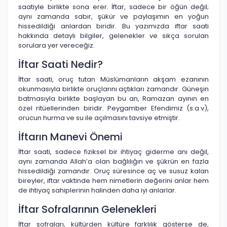
saatiyle birlikte sona erer. İftar, sadece bir öğün değil;
aynı zamanda sabır, şükür ve paylaşımın en yoğun
hissedildiği anlardan biridir. Bu yazımızda iftar saati
hakkında detaylı bilgiler, gelenekler ve sıkça sorulan
sorulara yer vereceğiz.
İftar Saati Nedir?
İftar saati, oruç tutan Müslümanların akşam ezanının
okunmasıyla birlikte oruçlarını açtıkları zamandır. Güneşin
batmasıyla birlikte başlayan bu an, Ramazan ayının en
özel ritüellerinden biridir. Peygamber Efendimiz (s.a.v),
orucun hurma ve su ile açılmasını tavsiye etmiştir.
İftarın Manevi Önemi
İftar saati, sadece fiziksel bir ihtiyaç giderme anı değil,
aynı zamanda Allah’a olan bağlılığın ve şükrün en fazla
hissedildiği zamandır. Oruç süresince aç ve susuz kalan
bireyler, iftar vaktinde hem nimetlerin değerini anlar hem
de ihtiyaç sahiplerinin halinden daha iyi anlarlar.
İftar Sofralarının Gelenekleri
İftar sofraları, kültürden kültüre farklılık gösterse de,