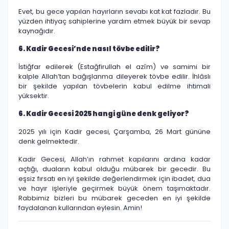
Evet, bu gece yapılan hayırların sevabı kat kat fazladır. Bu
yüzden ihtiyaç sahiplerine yardım etmek büyük bir sevap
kaynağıdır.
6. Kadir Gecesi’nde nasıl tövbe edilir?
İstiğfar edilerek (Estağfirullah el azîm) ve samimi bir
kalple Allah’tan bağışlanma dileyerek tövbe edilir. İhlâslı
bir şekilde yapılan tövbelerin kabul edilme ihtimali
yüksektir.
6. Kadir Gecesi 2025 hangi güne denk geliyor?
2025 yılı için Kadir gecesi, Çarşamba, 26 Mart gününe
denk gelmektedir.
Kadir Gecesi, Allah’ın rahmet kapılarını ardına kadar
açtığı, duaların kabul olduğu mübarek bir gecedir. Bu
eşsiz fırsatı en iyi şekilde değerlendirmek için ibadet, dua
ve hayır işleriyle geçirmek büyük önem taşımaktadır.
Rabbimiz bizleri bu mübarek geceden en iyi şekilde
faydalanan kullarından eylesin. Amin!