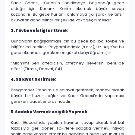
Kadir Gecesi, Kur’an’ın indirilmeye başlandığı gece
olduğu için Kur’an-ı Kerim okumak büyük sevap
kazandırır. Bu gece Kur’an’ı anlamaya çalışarak ve tefsir
okuyarak daha bilinçli bir şekilde vakit geçirilmelidir.
3. Tövbe ve İstiğfar Etmek
Günahların bağışlanması için bu gece bol bol tövbe ve
istiğfar edilmelidir. Peygamberimiz (s.a.v.), Hz. Aişe’ye bu
gece okunması gereken en güzel duayı öğretmiştir:
“Allah’ım! Sen affedicisin, affetmeyi seversin, beni de
affet.” (Tirmizi, Deavat, 84)
4. Salavat Getirmek
Peygamber Efendimiz’e salavat getirmek, manevi olarak
büyük bir huzur sağlar ve Kadir Gecesi’nde yapılması
gereken ibadetler arasındadır.
5. Sadaka Vermek ve İyilik Yapmak
Kadir Gecesi’nde yapılan hayırlar, sevap olarak kat kat
fazlasıyla geri döner. Fakirlere sadaka vermek, ihtiyaç
sahiplerine yardım etmek bu gecenin ruhuna uygun güzel