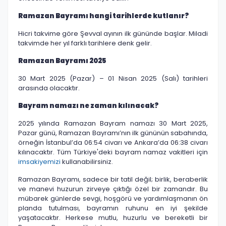
Ramazan Bayramı hangi tarihlerde kutlanır?
Hicri takvime göre Şevval ayının ilk gününde başlar. Miladi
takvimde her yıl farklı tarihlere denk gelir.
Ramazan Bayramı 2025
30 Mart 2025 (Pazar) – 01 Nisan 2025 (Salı) tarihleri
arasında olacaktır.
Bayram namazı ne zaman kılınacak?
2025 yılında Ramazan Bayram namazı 30 Mart 2025,
Pazar günü, Ramazan Bayramı’nın ilk gününün sabahında,
örneğin İstanbul’da 06:54 civarı ve Ankara’da 06:38 civarı
kılınacaktır. Tüm Türkiye'deki bayram namaz vakitleri için
imsakiyemizi
kullanabilirsiniz.
Ramazan Bayramı, sadece bir tatil değil; birlik, beraberlik
ve manevi huzurun zirveye çıktığı özel bir zamandır. Bu
mübarek günlerde sevgi, hoşgörü ve yardımlaşmanın ön
planda tutulması, bayramın ruhunu en iyi şekilde
yaşatacaktır. Herkese mutlu, huzurlu ve bereketli bir