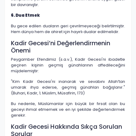
bir davranıştır.
6. Dua Etmek
Bu gece edilen duaların geri çevrilmeyeceği belirtilmiştir.
Hem dünya hem de ahiret için hayırlı dualar edilmelidir.
Kadir Gecesi’ni Değerlendirmenin
Önemi
Peygamber Efendimiz (s.a.v.), Kadir Gecesi'ni ibadetle
geçiren kişinin geçmiş günahlarının affedileceğini
müjdelemiştir:
"Kim Kadir Gecesi'ni inanarak ve sevabını Allah’tan
umarak ihya ederse, geçmiş günahları bağışlanır."
(Buhari, Kadir, 1; Müslim, Müsafirin, 173)
Bu nedenle, Müslümanlar için büyük bir fırsat olan bu
geceyi ihmal etmemek ve en iyi şekilde değerlendirmek
gerekir.
Kadir Gecesi Hakkında Sıkça Sorulan
Sorular