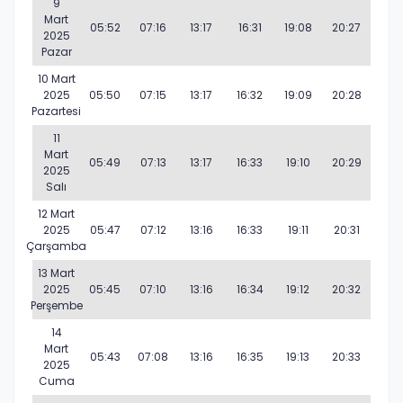
9
Mart
05:52
07:16
13:17
16:31
19:08
20:27
2025
Pazar
10 Mart
2025
05:50
07:15
13:17
16:32
19:09
20:28
Pazartesi
11
Mart
05:49
07:13
13:17
16:33
19:10
20:29
2025
Salı
12 Mart
2025
05:47
07:12
13:16
16:33
19:11
20:31
Çarşamba
13 Mart
2025
05:45
07:10
13:16
16:34
19:12
20:32
Perşembe
14
Mart
05:43
07:08
13:16
16:35
19:13
20:33
2025
Cuma