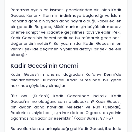
Ramazan ayının en kıymetli gecelerinden biri olan Kadir
Gecesi, Kur’an-ı Kerim'in indirilmeye başlandığı ve İslam
inancına göre bin aydan daha hayırlı olduğu kabul edilen
bir gecedir. Bu gece, Müslümanlar için büyük bir manevi
öneme sahiptir ve ibadetle geçirilmesi tavsiye edilir. Peki,
Kadir Gecesi’nin önemi nedir ve bu mübarek gece nasıl
değerlendirilmelidir? Bu yazımızda Kadir Gecesi’ni en
verimli şekilde geçirmenin yollarını detaylı bir şekilde ele
alacağız.
Kadir Gecesi’nin Önemi
Kadir Gecesi’nin önemi, doğrudan Kur’an-ı Kerim’de
bildirilmektedir. Kur’an’daki Kadir Suresi'nde bu gece
hakkında şöyle buyrulmuştur:
"Biz onu (Kur’an’ı) Kadir Gecesi'nde indirdik. Kadir
Gecesi'nin ne olduğunu sen ne bileceksin? Kadir Gecesi,
bin aydan daha hayırlıdır. Melekler ve Ruh (Cebrail),
Rablerinin izniyle her iş için iner de iner. O gece, tan yerinin
ağarmasına kadar bir esenliktir." (Kadir Suresi, 97:1-5)
Bu ayetlerden de anlaşılacağı gibi Kadir Gecesi, ibadetle