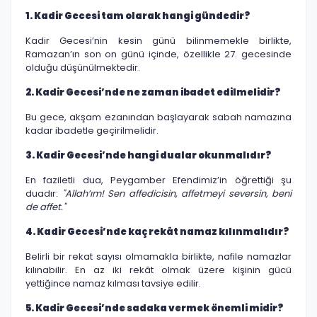
1. Kadir Gecesi tam olarak hangi gündedir?
Kadir Gecesi’nin kesin günü bilinmemekle birlikte,
Ramazan’ın son on günü içinde, özellikle 27. gecesinde
olduğu düşünülmektedir.
2. Kadir Gecesi’nde ne zaman ibadet edilmelidir?
Bu gece, akşam ezanından başlayarak sabah namazına
kadar ibadetle geçirilmelidir.
3. Kadir Gecesi’nde hangi dualar okunmalıdır?
En faziletli dua, Peygamber Efendimiz’in öğrettiği şu
duadır:
"Allah’ım! Sen affedicisin, affetmeyi seversin, beni
de affet."
4. Kadir Gecesi’nde kaç rekât namaz kılınmalıdır?
Belirli bir rekat sayısı olmamakla birlikte, nafile namazlar
kılınabilir. En az iki rekât olmak üzere kişinin gücü
yettiğince namaz kılması tavsiye edilir.
5. Kadir Gecesi’nde sadaka vermek önemli midir?