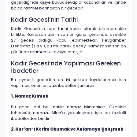
geçirildiğinde kişiye büyük sevaplar kazandıran ve içinde
bolca rahmet barındıran bir gecedir.
Kadir Gecesi’nin Tarihi
Kadir Gecesi’nin tam tarihi kesin olarak bilinmemekle
birlikte, Ramazan ayının son on günü içerisinde, özellikle
27. gecesi olduğu kabul edilmektedir. Peygamber
Efendimiz (s.a.v.), bu mübarek geceyi Ramazan’ın son on
gününde aramamızı tavsiye etmiştir.
Kadir Gecesi’nde Yapılması Gereken
İbadetler
Bu kıymetli geceden en iyi şekilde faydalanmak için
yapılması önerilen bazı ibadetler şunlardır:
1. Namaz Kılmak
Bu gece, bol bol nafile namaz kılınmalıdır. Özellikle
teheccüd namazı, Allah’a yakınlaşmak için en faziletli
ibadetlerden biridir.
2. Kur’an-ı Kerim Okumak ve Anlamaya Çalışmak