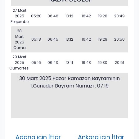
27 Mart
2025
05:20
06:46
13:12
16:42
19:28
20:49
Perşembe
28
Mart
05:18
06:45
13:12
16:42
19:29
20:50
2025
Cuma
29 Mart
2025
05:16
06:43
13:11
16:43
19:30
20:51
Cumartesi
30 Mart 2025 Pazar Ramazan Bayramının
1.Günüdür Bayram Namazı : 07:19
Adana için İftar
Ankara için İftar