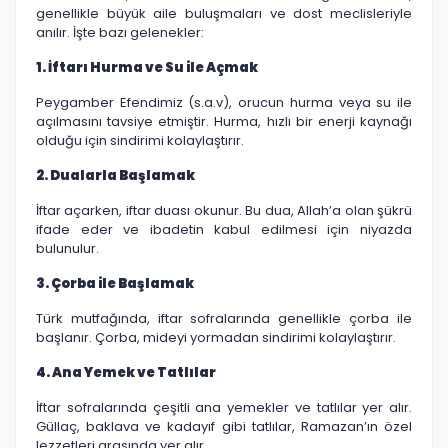
genellikle büyük aile buluşmaları ve dost meclisleriyle
anılır. İşte bazı gelenekler:
1. İftarı Hurma ve Su ile Açmak
Peygamber Efendimiz (s.a.v), orucun hurma veya su ile
açılmasını tavsiye etmiştir. Hurma, hızlı bir enerji kaynağı
olduğu için sindirimi kolaylaştırır.
2. Dualarla Başlamak
İftar açarken, iftar duası okunur. Bu dua, Allah’a olan şükrü
ifade eder ve ibadetin kabul edilmesi için niyazda
bulunulur.
3. Çorba ile Başlamak
Türk mutfağında, iftar sofralarında genellikle çorba ile
başlanır. Çorba, mideyi yormadan sindirimi kolaylaştırır.
4. Ana Yemek ve Tatlılar
İftar sofralarında çeşitli ana yemekler ve tatlılar yer alır.
Güllaç, baklava ve kadayıf gibi tatlılar, Ramazan’ın özel
lezzetleri arasında yer alır.