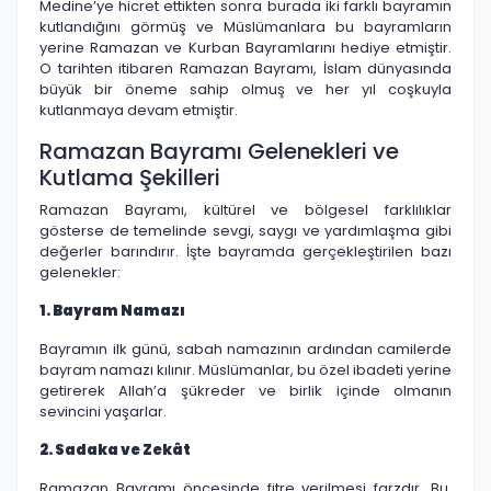
Medine’ye hicret ettikten sonra burada iki farklı bayramın
kutlandığını görmüş ve Müslümanlara bu bayramların
yerine Ramazan ve Kurban Bayramlarını hediye etmiştir.
O tarihten itibaren Ramazan Bayramı, İslam dünyasında
büyük bir öneme sahip olmuş ve her yıl coşkuyla
kutlanmaya devam etmiştir.
Ramazan Bayramı Gelenekleri ve
Kutlama Şekilleri
Ramazan Bayramı, kültürel ve bölgesel farklılıklar
gösterse de temelinde sevgi, saygı ve yardımlaşma gibi
değerler barındırır. İşte bayramda gerçekleştirilen bazı
gelenekler:
1. Bayram Namazı
Bayramın ilk günü, sabah namazının ardından camilerde
bayram namazı kılınır. Müslümanlar, bu özel ibadeti yerine
getirerek Allah’a şükreder ve birlik içinde olmanın
sevincini yaşarlar.
2. Sadaka ve Zekât
Ramazan Bayramı öncesinde fitre verilmesi farzdır. Bu,