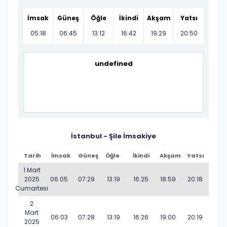
İmsak
Güneş
Öğle
İkindi
Akşam
Yatsı
05:18
06:45
13:12
16:42
19:29
20:50
undefined
İstanbul - Şile İmsakiye
Tarih
İmsak
Güneş
Öğle
İkindi
Akşam
Yatsı
1 Mart
2025
06:05
07:29
13:19
16:25
18:59
20:18
Cumartesi
2
Mart
06:03
07:28
13:19
16:26
19:00
20:19
2025