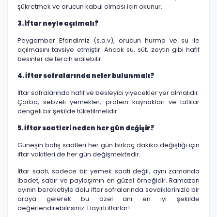
şükretmek ve orucun kabul olması için okunur.
3. İftar neyle açılmalı?
Peygamber Efendimiz (s.a.v), orucun hurma ve su ile
açılmasını tavsiye etmiştir. Ancak su, süt, zeytin gibi hafif
besinler de tercih edilebilir.
4. İftar sofralarında neler bulunmalı?
İftar sofralarında hafif ve besleyici yiyecekler yer almalıdır.
Çorba, sebzeli yemekler, protein kaynakları ve tatlılar
dengeli bir şekilde tüketilmelidir.
5. İftar saatleri neden her gün değişir?
Güneşin batış saatleri her gün birkaç dakika değiştiği için
iftar vakitleri de her gün değişmektedir.
İftar saati, sadece bir yemek saati değil, aynı zamanda
ibadet, sabır ve paylaşımın en güzel örneğidir. Ramazan
ayının bereketiyle dolu iftar sofralarında sevdiklerinizle bir
araya gelerek bu özel anı en iyi şekilde
değerlendirebilirsiniz. Hayırlı iftarlar!