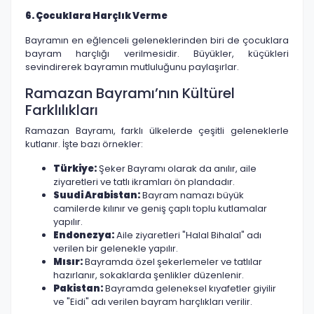
6. Çocuklara Harçlık Verme
Bayramın en eğlenceli geleneklerinden biri de çocuklara
bayram harçlığı verilmesidir. Büyükler, küçükleri
sevindirerek bayramın mutluluğunu paylaşırlar.
Ramazan Bayramı’nın Kültürel
Farklılıkları
Ramazan Bayramı, farklı ülkelerde çeşitli geleneklerle
kutlanır. İşte bazı örnekler:
Türkiye:
Şeker Bayramı olarak da anılır, aile
ziyaretleri ve tatlı ikramları ön plandadır.
Suudi Arabistan:
Bayram namazı büyük
camilerde kılınır ve geniş çaplı toplu kutlamalar
yapılır.
Endonezya:
Aile ziyaretleri "Halal Bihalal" adı
verilen bir gelenekle yapılır.
Mısır:
Bayramda özel şekerlemeler ve tatlılar
hazırlanır, sokaklarda şenlikler düzenlenir.
Pakistan:
Bayramda geleneksel kıyafetler giyilir
ve "Eidi" adı verilen bayram harçlıkları verilir.