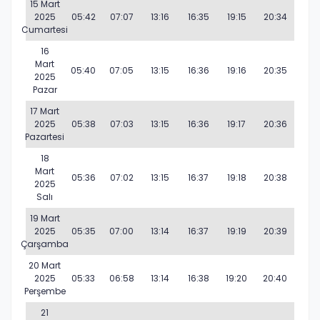
15 Mart
2025
05:42
07:07
13:16
16:35
19:15
20:34
Cumartesi
16
Mart
05:40
07:05
13:15
16:36
19:16
20:35
2025
Pazar
17 Mart
2025
05:38
07:03
13:15
16:36
19:17
20:36
Pazartesi
18
Mart
05:36
07:02
13:15
16:37
19:18
20:38
2025
Salı
19 Mart
2025
05:35
07:00
13:14
16:37
19:19
20:39
Çarşamba
20 Mart
2025
05:33
06:58
13:14
16:38
19:20
20:40
Perşembe
21