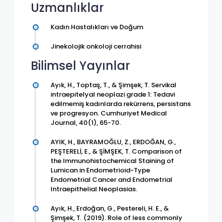
Uzmanlıklar
Kadın Hastalıkları ve Doğum
Jinekolojik onkoloji cerrahisi
Bilimsel Yayınlar
Ayık, H., Toptaş, T., & Şimşek, T. Servikal
intraepitelyal neoplazi grade 1: Tedavi
edilmemiş kadınlarda rekürrens, persistans
ve progresyon. Cumhuriyet Medical
Journal, 40(1), 65-70.
AYIK, H., BAYRAMOĞLU, Z., ERDOĞAN, G.,
PEŞTERELİ, E., & ŞİMŞEK, T. Comparison of
the Immunohistochemical Staining of
Lumican in Endometrioid-Type
Endometrial Cancer and Endometrial
Intraepithelial Neoplasias.
Ayık, H., Erdoğan, G., Pestereli, H. E., &
Şimşek, T. (2019). Role of less commonly