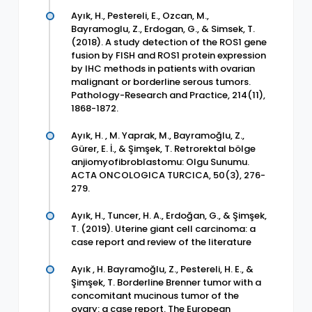
Ayık, H., Pestereli, E., Ozcan, M.,
Bayramoglu, Z., Erdogan, G., & Simsek, T.
(2018). A study detection of the ROS1 gene
fusion by FISH and ROS1 protein expression
by IHC methods in patients with ovarian
malignant or borderline serous tumors.
Pathology-Research and Practice, 214(11),
1868-1872.
Ayık, H. , M. Yaprak, M., Bayramoğlu, Z.,
Gürer, E. İ., & Şimşek, T. Retrorektal bölge
anjiomyofibroblastomu: Olgu Sunumu.
ACTA ONCOLOGICA TURCICA, 50(3), 276-
279.
Ayık, H., Tuncer, H. A., Erdoğan, G., & Şimşek,
T. (2019). Uterine giant cell carcinoma: a
case report and review of the literature
Ayık , H. Bayramoğlu, Z., Pestereli, H. E., &
Şimşek, T. Borderline Brenner tumor with a
concomitant mucinous tumor of the
ovary: a case report. The European