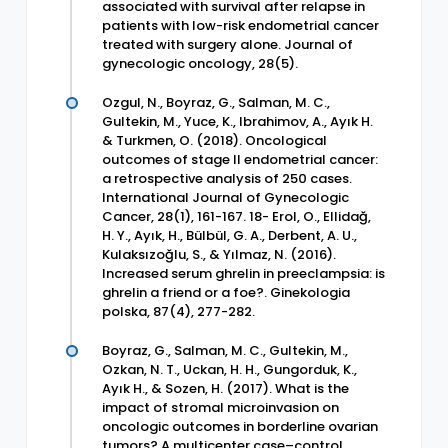
associated with survival after relapse in
patients with low-risk endometrial cancer
treated with surgery alone. Journal of
gynecologic oncology, 28(5).
Ozgul, N., Boyraz, G., Salman, M. C.,
Gultekin, M., Yuce, K., Ibrahimov, A., Ayık H.
& Turkmen, O. (2018). Oncological
outcomes of stage II endometrial cancer:
a retrospective analysis of 250 cases.
International Journal of Gynecologic
Cancer, 28(1), 161-167. 18- Erol, O., Ellidağ,
H. Y., Ayık, H., Bülbül, G. A., Derbent, A. U.,
Kulaksızoğlu, S., & Yılmaz, N. (2016).
Increased serum ghrelin in preeclampsia: is
ghrelin a friend or a foe?. Ginekologia
polska, 87(4), 277-282.
Boyraz, G., Salman, M. C., Gultekin, M.,
Ozkan, N. T., Uckan, H. H., Gungorduk, K.,
Ayık H., & Sozen, H. (2017). What is the
impact of stromal microinvasion on
oncologic outcomes in borderline ovarian
tumors? A multicenter case–control