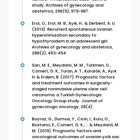
study. Archives of gynecology and
obstetrics, 296(5), 979-987.
Erol, O., Erol, M. B., Ayik, H., & Derbent, A. U.
(2013). Recurrent spontaneous ovarian
hyperstimulation secondary to
hypothyroidism in an adolescent girl.
Archives of gynecology and obstetrics,
288(2), 453-454.
Sarı, M. E., Meydanlı, M. M., Türkmen, O.,
Cömert, G. K., Turan, A. T., Karalök, A., Ayık
H. & Erdem, B. (2017). Prognostic factors
and treatment outcomes in surgically-
staged noninvasive uterine clear cell
carcinoma: a Turkish Gynecologic
Oncology Group study. Journal of
gynecologic oncology, 28(4).
Boyraz, G., Durmus, Y., Cicin, I., Kuru, O.,
Bostanci, E., Comert, G. K., ... & Meydanli, M.
M. (2019). Prognostic factors and
oncological outcomes of ovarian yolk sac