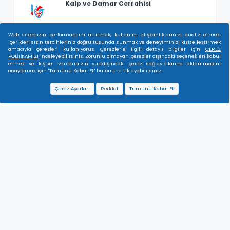
Kalp ve Damar Cerrahisi
Web sitemizin performansını artırmak, kullanım alışkanlıklarınızı analiz etmek,
Kardiyoloji
içerikleri sizin tercihleriniz doğrultusunda sunmak ve deneyiminizi kişiselleştirmek
amacıyla çerezleri kullanıyoruz. Çerezlerle ilgili detaylı bilgiler için
ÇEREZ
POLİTİKAMIZI
inceleyebilirsiniz. Zorunlu olmayan çerezler dışındaki seçenekleri kabul
etmek ve kişisel verilerinizin yurtdışındaki çerez sağlayıcılarına aktarılmasını
Kulak Burun Boğaz
onaylamak için "Tümünü Kabul Et" butonuna tıklayabilirsiniz.
Çerez Ayarları
Reddet
Tümünü Kabul Et
Nöroloji
Ortopedi ve Travmatoloji
Pedagoji
Psikiyatri