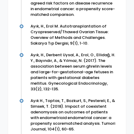
agreed risk factors on disease recurrence
in endometrial cancer: a propensity score-
matched comparison.
Ayık, H., Erol M. Autotransplantation of
Cryopreserved/Thawed Ovarian Tissue:
Overview of Methods and Challenges.
Sakarya Tıp Dergisi, 9(1), 1-10.
Ayık, H., Derbent Uysal, A., Erol, O., Ellidağ, H.
Y., Bayındır, A., & Yılmaz, N. (2017). The
association between serum ghrelin levels
and large-for-gestational-age fetuses in
patients with gestational diabetes
mellitus. Gynecological Endocrinology,
33(2), 132-135.
Ayık H., Toptas, T., Bozkurt, S., Pestereli, E., &
Simsek, T. (2018). Impact of coexistent
adenomyosis on outcomes of patients
with endometrioid endometrial cancer: a
propensity scorematched analysis. Tumori
Journal, 104(1), 60-65.