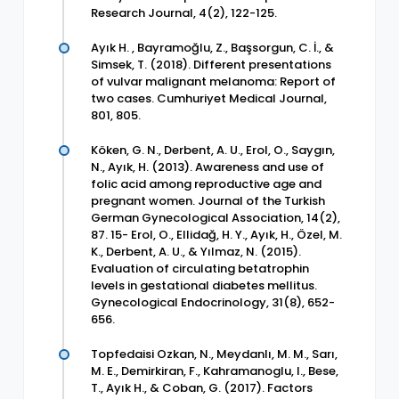
Research Journal, 4(2), 122-125.
Ayık H. , Bayramoğlu, Z., Başsorgun, C. İ., &
Simsek, T. (2018). Different presentations
of vulvar malignant melanoma: Report of
two cases. Cumhuriyet Medical Journal,
801, 805.
Köken, G. N., Derbent, A. U., Erol, O., Saygın,
N., Ayık, H. (2013). Awareness and use of
folic acid among reproductive age and
pregnant women. Journal of the Turkish
German Gynecological Association, 14(2),
87. 15- Erol, O., Ellidağ, H. Y., Ayık, H., Özel, M.
K., Derbent, A. U., & Yılmaz, N. (2015).
Evaluation of circulating betatrophin
levels in gestational diabetes mellitus.
Gynecological Endocrinology, 31(8), 652-
656.
Topfedaisi Ozkan, N., Meydanlı, M. M., Sarı,
M. E., Demirkiran, F., Kahramanoglu, I., Bese,
T., Ayık H., & Coban, G. (2017). Factors