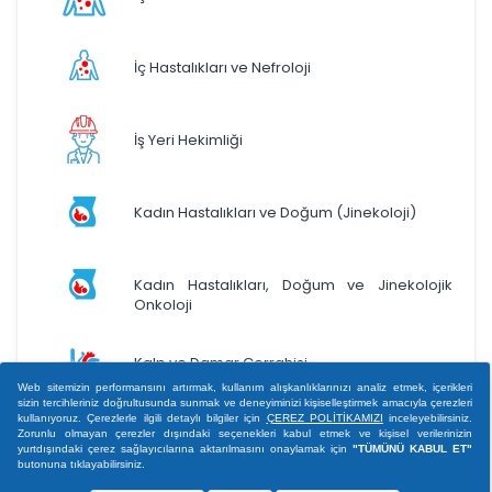
İç Hastalıkları ve Nefroloji
İş Yeri Hekimliği
Kadın Hastalıkları ve Doğum (Jinekoloji)
Kadın Hastalıkları, Doğum ve Jinekolojik
Onkoloji
Kalp ve Damar Cerrahisi
Web sitemizin performansını artırmak, kullanım alışkanlıklarınızı analiz etmek, içerikleri
sizin tercihleriniz doğrultusunda sunmak ve deneyiminizi kişiselleştirmek amacıyla çerezleri
kullanıyoruz. Çerezlerle ilgili detaylı bilgiler için
ÇEREZ POLİTİKAMIZI
inceleyebilirsiniz.
Kardiyoloji
Zorunlu olmayan çerezler dışındaki seçenekleri kabul etmek ve kişisel verilerinizin
yurtdışındaki çerez sağlayıcılarına aktarılmasını onaylamak için
"TÜMÜNÜ KABUL ET"
butonuna tıklayabilirsiniz.