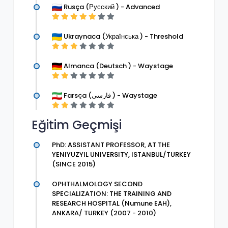
Rusça (Русский ) - Advanced
Ukraynaca (Українська ) - Threshold
Almanca (Deutsch ) - Waystage
Farsça (فارسی ) - Waystage
Eğitim Geçmişi
PhD: ASSISTANT PROFESSOR, AT THE
YENIYUZYIL UNIVERSITY, ISTANBUL/TURKEY
(SINCE 2015)
OPHTHALMOLOGY SECOND
SPECIALIZATION: THE TRAINING AND
RESEARCH HOSPITAL (Numune EAH),
ANKARA/ TURKEY (2007 - 2010)