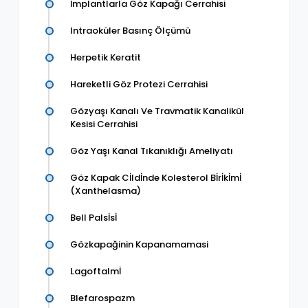
İmplantlarla Göz Kapağı Cerrahisi
Intraoküler Basınç Ölçümü
Herpetik Keratit
Hareketli Göz Protezi Cerrahisi
Gözyaşı Kanalı Ve Travmatik Kanalikül
Kesisi Cerrahisi
Göz Yaşı Kanal Tıkanıklığı Ameliyatı
Göz Kapak Cİldİnde Kolesterol Bİrİkİmİ
(Xanthelasma)
Bell Palsİsİ
Gözkapağinin Kapanamamasi
Lagoftalmİ
Blefarospazm