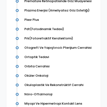
Prematüre Retinopatisinde Göz Muayenesi
Plazma Enerjisi (Ameliyatsız Göz Estetiği)
Plexr Plus
Pdt(Fotodinamik Tedavi)
Prk(Fotorefraktif Keratektomi)
Otogreft Ve Yapıştırıcılı Pterijium Cerrahisi
Ortoptik Tedavi
Orbita Cerrahisi
Oküler Onkoloji
Okuloplastik Ve Rekonstrüktif Cerrahi
Nöro-Oftalmoloji
Miyopi Ve Hipermetropi Kontakt Lens